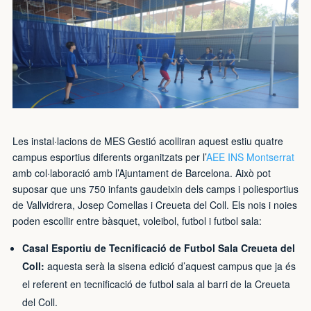
Les instal·lacions de MES Gestió acolliran aquest estiu quatre
campus esportius diferents organitzats per l’
AEE INS Montserrat
amb col·laboració amb l’Ajuntament de Barcelona. Això pot
suposar que uns 750 infants gaudeixin dels camps i poliesportius
de Vallvidrera, Josep Comellas i Creueta del Coll. Els nois i noies
poden escollir entre bàsquet, voleibol, futbol i futbol sala:
Casal Esportiu de Tecnificació de Futbol Sala Creueta del
Coll:
aquesta serà la sisena edició d’aquest campus que ja és
el referent en tecnificació de futbol sala al barri de la Creueta
del Coll.